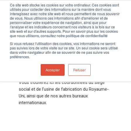
Ce site web stocke les cookies sur votre ordinateur. Ces cookies sont
utilisés pour collecter des informations sur la manière dont vous
interagissez avec notre site web et nous permettent de nous souvenir
de vous. Nous utilisons ces informations afin d'améliorer et de
personnaliser votre expérience de navigation, ainsi que pour
l'analyse et les indicateurs concernant nos visiteurs à la fois sur ce
Home
»
Contactez-nous!
site web et sur d'autres supports. Pour en savoir plus sur les cookies
Hit enter to search or ESC to close
que nous utilisons, consultez notre politique de confidentialité
Si vous refusez l'utilisation des cookies, vos informations ne seront
Bureaux d’ION
pas suivies lors de votre visite sur ce site. Un seul cookie sera utilisé
dans votre navigateur afin de se souvenir de ne pas suivre vos
Science dans le
préférences.
monde
Accepter
Refuser
Vous trouverez ici les coordonnées du siège
social et de l’usine de fabrication du Royaume-
Uni, ainsi que de nos autres bureaux
internationaux.