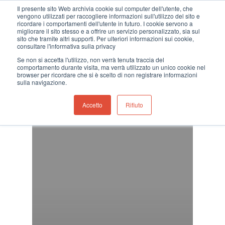
Il presente sito Web archivia cookie sul computer dell'utente, che
vengono utilizzati per raccogliere informazioni sull'utilizzo del sito e
ricordare i comportamenti dell'utente in futuro. I cookie servono a
migliorare il sito stesso e a offrire un servizio personalizzato, sia sul
sito che tramite altri supporti. Per ulteriori informazioni sui cookie,
consultare l'informativa sulla privacy
Hit enter to search or ESC to close
Se non si accetta l'utilizzo, non verrà tenuta traccia del
comportamento durante visita, ma verrà utilizzato un unico cookie nel
browser per ricordare che si è scelto di non registrare informazioni
sulla navigazione.
Accetto
Rifiuto