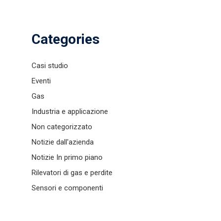
Categories
Casi studio
Eventi
Gas
Rilevatori di gas e di fugh
Industria e applicazione
Sensori e componenti
Non categorizzato
Notizia
Notizie dall'azienda
Contattaci
Notizie In primo piano
Rilevatori di gas e perdite
Distributor Portal Login
Sensori e componenti
A proposito di ION