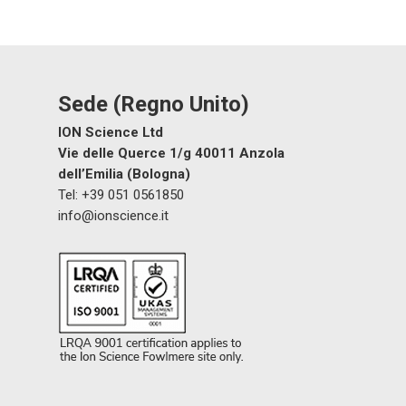
Rilevatori di gas e di fugh
Sensori e componenti
Notizia
Sede (Regno Unito)
Contattaci
ION Science Ltd
Vie delle Querce 1/g 40011 Anzola
Distributor Portal Login
dell’Emilia (Bologna)
Tel: +39 051 0561850
A proposito di ION
info@ionscience.it