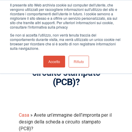
Il presente sito Web archivia cookie sul computer dell'utente, che
vengono utilizzati per raccogliere informazioni sull'utilizzo del sito e
ricordare i comportamenti dell'utente in futuro. I cookie servono a
migliorare il sito stesso e a offrire un servizio personalizzato, sia sul
sito che tramite altri supporti. Per ulteriori informazioni sui cookie,
consultare l'informativa sulla privacy
Hit enter to search or ESC to close
Se non si accetta l'utilizzo, non verrà tenuta traccia del
comportamento durante visita, ma verrà utilizzato un unico cookie nel
Avete un’immagine
browser per ricordare che si è scelto di non registrare informazioni
sulla navigazione.
dell’impronta per il
design della scheda a
Accetto
Rifiuto
circuito stampato
(PCB)?
Casa
»
Avete un’immagine dell’impronta per il
design della scheda a circuito stampato
(PCB)?