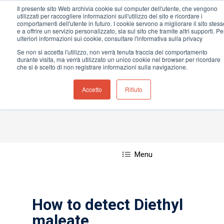
Il presente sito Web archivia cookie sul computer dell'utente, che vengono
utilizzati per raccogliere informazioni sull'utilizzo del sito e ricordare i
comportamenti dell'utente in futuro. I cookie servono a migliorare il sito stess
e a offrire un servizio personalizzato, sia sul sito che tramite altri supporti. Pe
ulteriori informazioni sui cookie, consultare l'informativa sulla privacy
Casa
»
Diethyl maleate
Se non si accetta l'utilizzo, non verrà tenuta traccia del comportamento
Hit enter to search or ESC to close
durante visita, ma verrà utilizzato un unico cookie nel browser per ricordare
che si è scelto di non registrare informazioni sulla navigazione.
Accetto
Rifiuto
Diethyl maleate
Menu
How to detect Diethyl
maleate