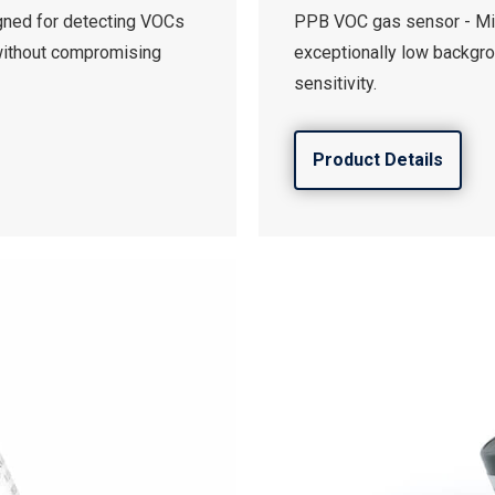
gned for detecting VOCs
PPB VOC gas sensor - Min
without compromising
exceptionally low backgr
sensitivity.
Product Details