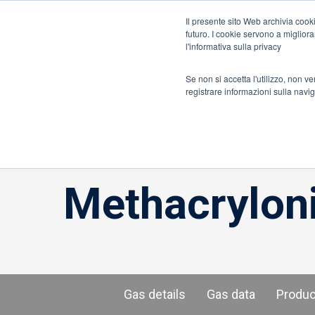
Informazioni su ION
Italia
Il presente sito Web archivia cooki
futuro. I cookie servono a migliorar
l'informativa sulla privacy
Rilevatori di gas e di fughe
Sensori e comp
Se non si accetta l'utilizzo, non v
registrare informazioni sulla navi
Casa
»
Methacrylonitrile
Methacryloni
Gas details
Gas data
Produ