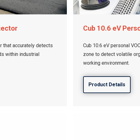
tector
Cub 10.6 eV Pers
 that accurately detects
Cub 10.6 eV personal VOC 
 within industrial
zone to detect volatile o
working environment.
Product Details