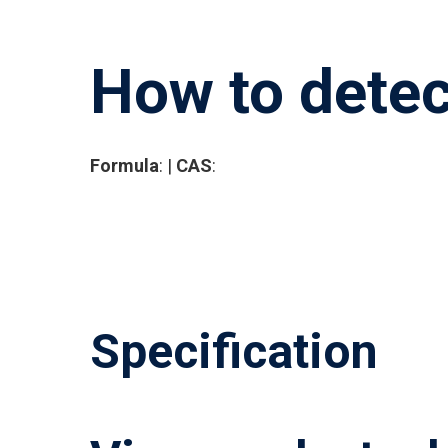
How to detec
Formula
: |
CAS
:
Specification
Hit enter to search or ESC to close