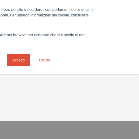
ilizzo del sito e ricordare i comportamenti dell'utente in
le dei distributori
Contatta l’ufficio italiano
+39 051 0561850
upporti. Per ulteriori informazioni sui cookie, consultare
Notizia
Contattaci
okie nel browser per ricordare che si è scelto di non
Accetto
Rifiuto