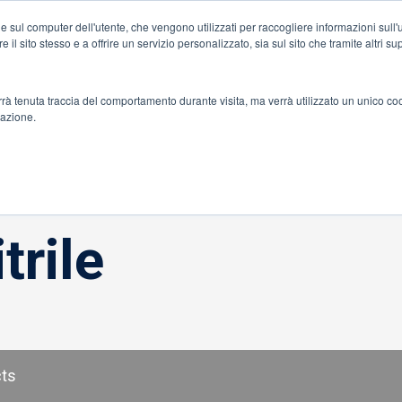
e sul computer dell'utente, che vengono utilizzati per raccogliere informazioni sull'ut
Accesso al porta
e il sito stesso e a offrire un servizio personalizzato, sia sul sito che tramite altri s
onenti
errà tenuta traccia del comportamento durante visita, ma verrà utilizzato un unico co
gazione.
trile
cts