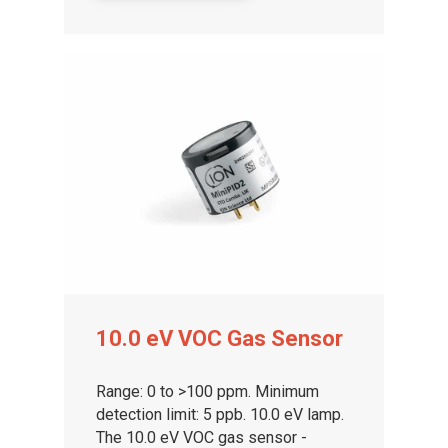
Rilevatori di gas e di fugh
Sensori e componenti
Notizia
Contattaci
Portale dei distributori
A proposito di ION
10.0 eV VOC Gas Sensor
Range: 0 to >100 ppm. Minimum
detection limit: 5 ppb. 10.0 eV lamp.
The 10.0 eV VOC gas sensor -