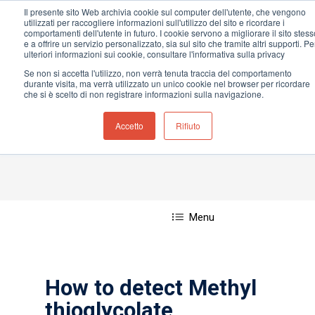
Il presente sito Web archivia cookie sul computer dell'utente, che vengono
utilizzati per raccogliere informazioni sull'utilizzo del sito e ricordare i
comportamenti dell'utente in futuro. I cookie servono a migliorare il sito stess
e a offrire un servizio personalizzato, sia sul sito che tramite altri supporti. Pe
ulteriori informazioni sui cookie, consultare l'informativa sulla privacy
Casa
»
Methyl thioglycolate
Se non si accetta l'utilizzo, non verrà tenuta traccia del comportamento
Premi Invio per cercare o ESC per chiudere
durante visita, ma verrà utilizzato un unico cookie nel browser per ricordare
che si è scelto di non registrare informazioni sulla navigazione.
Accetto
Rifiuto
Methyl thioglycolate
Menu
How to detect Methyl
thioglycolate