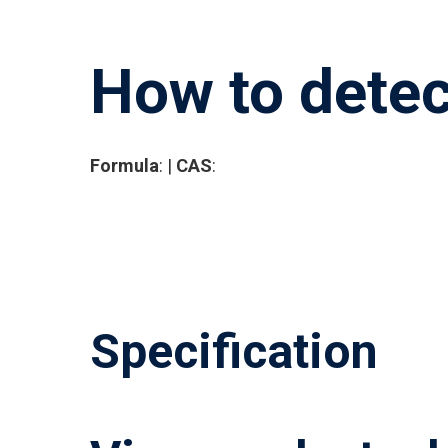
How to detec
Formula
: |
CAS
:
Specification
Premi Invio per cercare o ESC per chiud