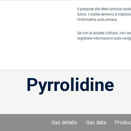
Informazioni su ION
Italia
Il presente sito Web archivia cooki
futuro. I cookie servono a migliorar
l'informativa sulla privacy
Rilevatori di gas e di fughe
Sensori e comp
Se non si accetta l'utilizzo, non v
registrare informazioni sulla navi
Casa
»
Pyrrolidine
Pyrrolidine
Gas details
Gas data
Produ