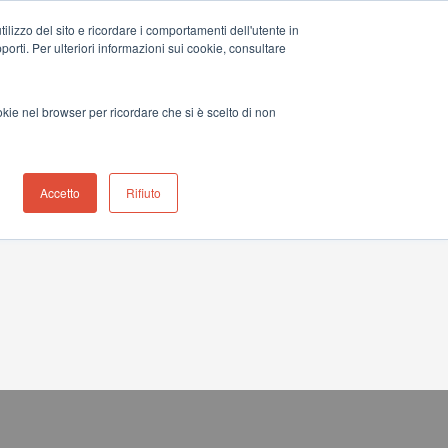
ilizzo del sito e ricordare i comportamenti dell'utente in
le dei distributori
Contatta l’ufficio italiano
+39 051 0561850
upporti. Per ulteriori informazioni sui cookie, consultare
Notizia
Contattaci
okie nel browser per ricordare che si è scelto di non
Accetto
Rifiuto