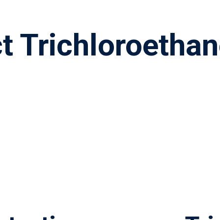
ere
t Trichloroethan