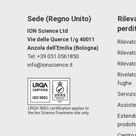
Sede (Regno Unito)
Rilev
perdi
ION Science Ltd
Vie delle Querce 1/g 40011
Rilevato
Anzola dell’Emilia (Bologna)
Rilevato
Tel: +39 051 0561850
Rilevato
info@ionscience.it
Rivelato
fughe
Servizio
Assiste
Estendi 
prodott
Centro 