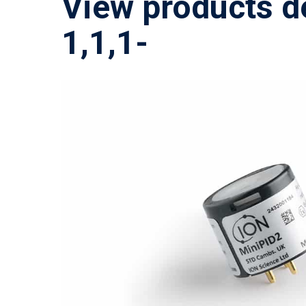
View products d
1,1,1-