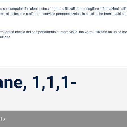
e sul computer dell'utente, che vengono utilizzati per raccogliere informazioni sull'ut
Accesso al porta
e il sito stesso e a offrire un servizio personalizzato, sia sul sito che tramite altri s
onenti
errà tenuta traccia del comportamento durante visita, ma verrà utilizzato un unico co
gazione.
ne, 1,1,1-
cts