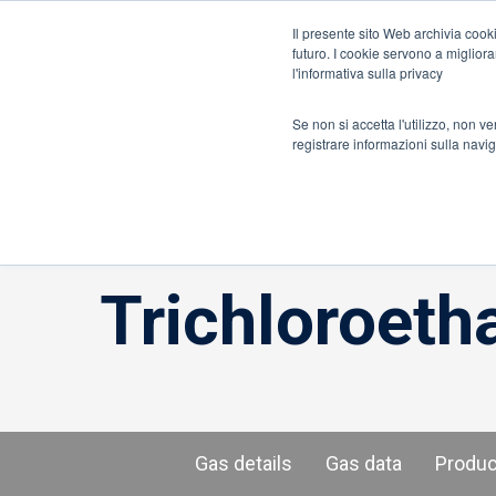
Informazioni su ION
Italia
Il presente sito Web archivia cooki
futuro. I cookie servono a migliorar
l'informativa sulla privacy
Rilevatori di gas e di fughe
Sensori e comp
Se non si accetta l'utilizzo, non v
registrare informazioni sulla navi
Casa
»
Trichloroethane, 1,1,1-
Trichloroetha
Gas details
Gas data
Produ