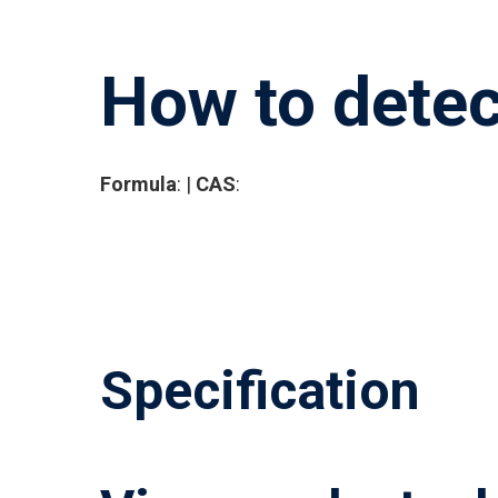
Premi Invio per cercare o ESC per chiud
How to detec
Formula
: |
CAS
:
Specification