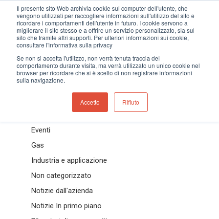
Il presente sito Web archivia cookie sul computer dell'utente, che
vengono utilizzati per raccogliere informazioni sull'utilizzo del sito e
ricordare i comportamenti dell'utente in futuro. I cookie servono a
migliorare il sito stesso e a offrire un servizio personalizzato, sia sul
sito che tramite altri supporti. Per ulteriori informazioni sui cookie,
consultare l'informativa sulla privacy
Hit enter to search or ESC to close
Se non si accetta l'utilizzo, non verrà tenuta traccia del
comportamento durante visita, ma verrà utilizzato un unico cookie nel
browser per ricordare che si è scelto di non registrare informazioni
sulla navigazione.
Categories
Accetto
Rifiuto
Casi studio
Eventi
Gas
Industria e applicazione
Non categorizzato
Notizie dall'azienda
Notizie In primo piano