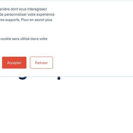
manière dont vous interagissez
stributor Portal Login
Contact UK Office
+44 (0) 1763 208503
 de personnaliser votre expérience
tres supports. Pour en savoir plus
Actualités
Contactez-nous!
l cookie sera utilisé dans votre
rage rapide
Accepter
Refuser