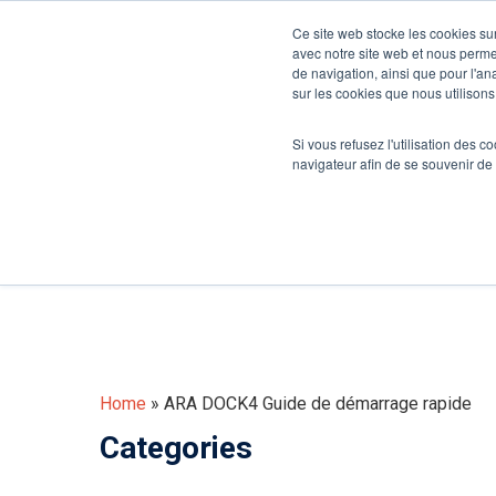
A propos d’Ion Science
France
Ce site web stocke les cookies sur
avec notre site web et nous perme
de navigation, ainsi que pour l'ana
sur les cookies que nous utilisons,
Détecteurs de gaz et de fuites
Capteurs et
Si vous refusez l'utilisation des c
navigateur afin de se souvenir de
ARA DOCK4 
Home
»
ARA DOCK4 Guide de démarrage rapide
Categories
Appuyez sur Entrée pour rechercher ou