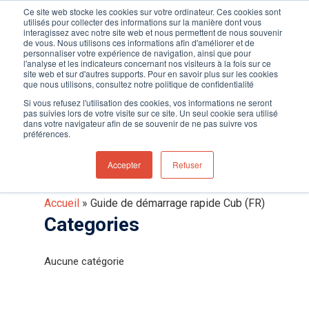
Ce site web stocke les cookies sur votre ordinateur. Ces cookies sont
utilisés pour collecter des informations sur la manière dont vous
interagissez avec notre site web et nous permettent de nous souvenir
de vous. Nous utilisons ces informations afin d'améliorer et de
personnaliser votre expérience de navigation, ainsi que pour
l'analyse et les indicateurs concernant nos visiteurs à la fois sur ce
Appuyez sur Entrée pour rechercher ou ESC
site web et sur d'autres supports. Pour en savoir plus sur les cookies
pour fermer
que nous utilisons, consultez notre politique de confidentialité
Guide de démarrage
Si vous refusez l'utilisation des cookies, vos informations ne seront
pas suivies lors de votre visite sur ce site. Un seul cookie sera utilisé
rapide Cub (FR)
dans votre navigateur afin de se souvenir de ne pas suivre vos
préférences.
Accepter
Refuser
Accueil
»
Guide de démarrage rapide Cub (FR)
Categories
Aucune catégorie