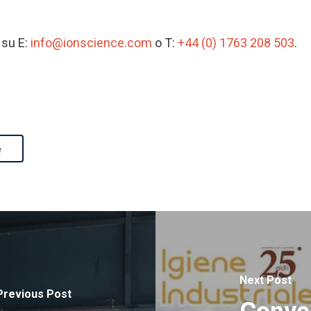
 su E:
info@ionscience.com
o T:
+44 (0) 1763 208 503
.
e
Next Post
Previous Post