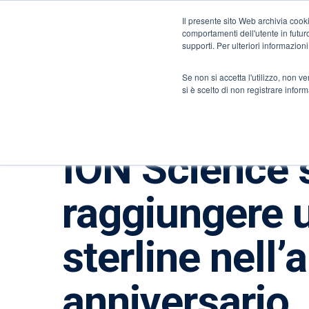
Informazioni su ION
Italia
Il presente sito Web archivia cooki
comportamenti dell'utente in futuro.
supporti. Per ulteriori informazioni
Rilevatori di gas e di fughe
Sensori e comp
Se non si accetta l'utilizzo, non 
si è scelto di non registrare infor
ION Science si
raggiungere u
sterline nell
anniversario