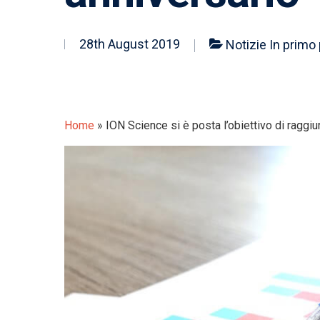
28th August 2019
Notizie In primo
Home
»
ION Science si è posta l’obiettivo di raggiu
Hit enter to search or ESC to close