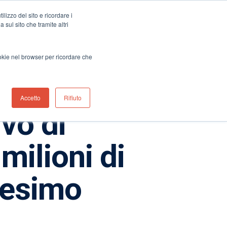
lizzo del sito e ricordare i
le dei distributori
Contatta l’ufficio italiano
+39 051 0561850
 sul sito che tramite altri
Notizia
Contattaci
ookie nel browser per ricordare che
Accetto
Rifiuto
ivo di
milioni di
ntesimo